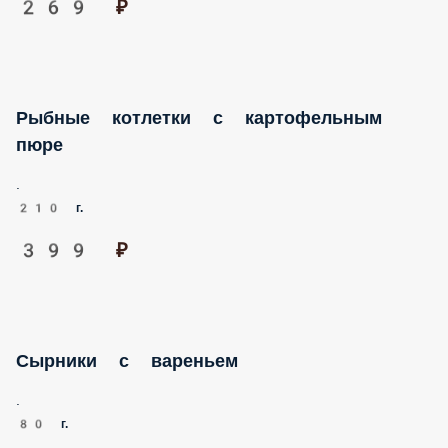
.
230 г.
289 ₽
Куриный нагетсы с картофелем фри
Подаются с томатным соусом
160 г.
269 ₽
Рыбные котлетки с картофельным пюре
.